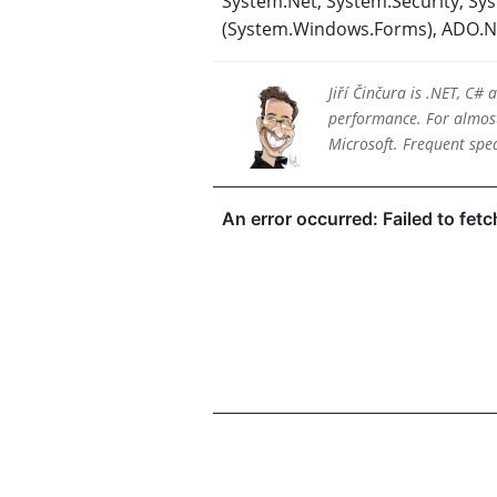
System.Net, System.Security, Sy
(System.Windows.Forms), ADO.NET
Jiří Činčura is .NET, C#
performance. For almost 
Microsoft. Frequent sp