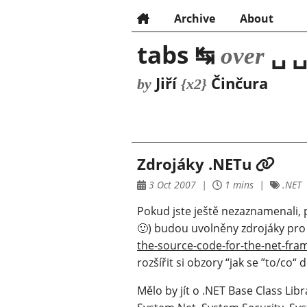
Archive
About
tabs ↹
␣ ␣
over
Jiří
Činčura
by
{x2}
Zdrojáky .NETu
3 Oct 2007
1 mins
.NET
Pokud jste ještě nezaznamenali, p
🙂) budou uvolněny zdrojáky pro
the-source-code-for-the-net-fra
rozšířit si obzory “jak se ”to/co“ d
Mělo by jít o .NET Base Class Li