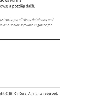
indows Forms
s) a později další.
onstructs, parallelism, databases and
s as a senior software engineer for
ht © Jiří Činčura. All rights reserved.