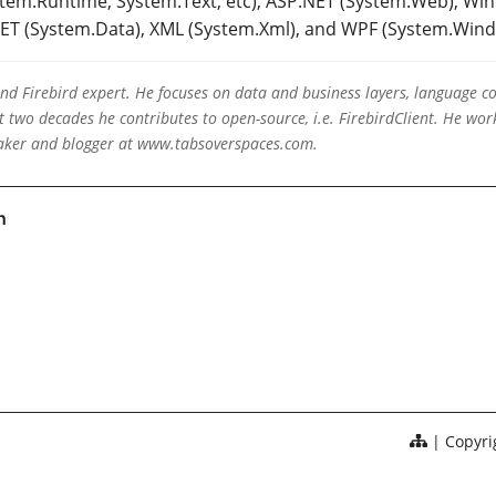
stem.Runtime, System.Text, etc), ASP.NET (System.Web), W
 (System.Data), XML (System.Xml), and WPF (System.Window
 and Firebird expert. He focuses on data and business layers, language c
two decades he contributes to open-source, i.e. FirebirdClient. He work
eaker and blogger at www.tabsoverspaces.com.
Copyrig