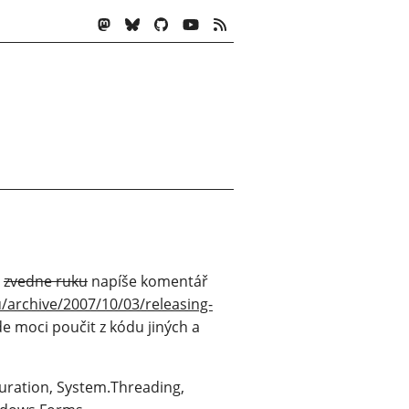
ť
zvedne ruku
napíše komentář
u/archive/2007/10/03/releasing-
de moci poučit z kódu jiných a
guration, System.Threading,