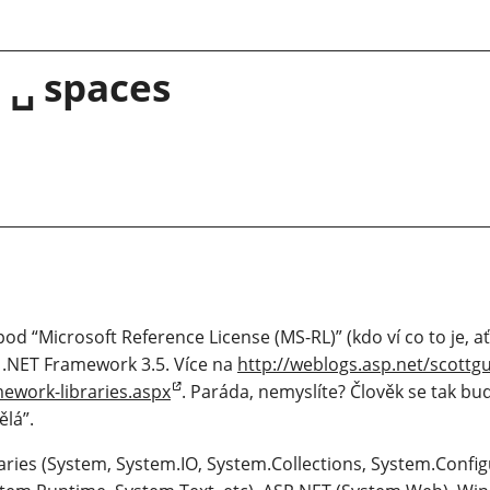
 ␣ spaces
od “Microsoft Reference License (MS-RL)” (kdo ví co to je, a
 .NET Framework 3.5. Více na
http://weblogs.asp.net/scottg
mework-libraries.aspx
. Paráda, nemyslíte? Člověk se tak bu
ělá”.
braries (System, System.IO, System.Collections, System.Confi