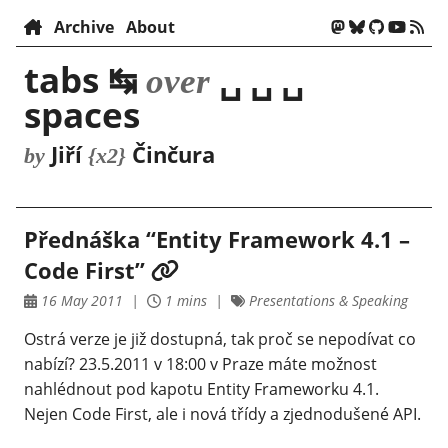
Archive
About
tabs ↹
␣ ␣ ␣
over
spaces
Jiří
Činčura
by
{x2}
Přednáška “Entity Framework 4.1 –
Code First”
16 May 2011
1 mins
Presentations & Speaking
Ostrá verze je již dostupná, tak proč se nepodívat co
nabízí? 23.5.2011 v 18:00 v Praze máte možnost
nahlédnout pod kapotu Entity Frameworku 4.1.
Nejen Code First, ale i nová třídy a zjednodušené API.