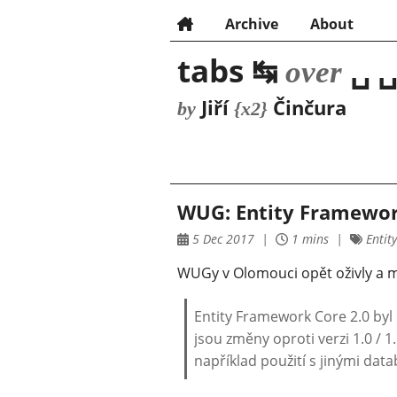
Archive
About
tabs ↹
␣ ␣
over
Jiří
Činčura
by
{x2}
WUG: Entity Framewor
5 Dec 2017
1 mins
Entit
WUGy v Olomouci opět oživly a m
Entity Framework Core 2.0 byl
jsou změny oproti verzi 1.0 / 1
například použití s jinými dat