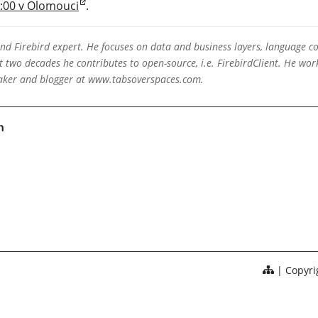
7:00 v Olomouci
.
 and Firebird expert. He focuses on data and business layers, language c
two decades he contributes to open-source, i.e. FirebirdClient. He work
eaker and blogger at www.tabsoverspaces.com.
Copyrig