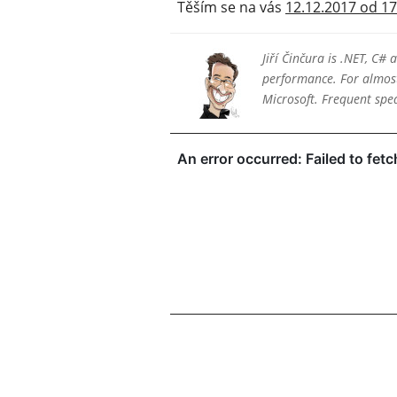
Těším se na vás
12.12.2017 od 1
Jiří Činčura is .NET, C#
performance. For almost 
Microsoft. Frequent sp