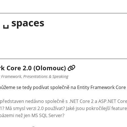
 ␣ spaces
k Core 2.0 (Olomouc)
y Framework, Presentations & Speaking
ůžeme se tedy podívat společně na Entity Framework Core 
 představen nedávno společně s .NET Core 2 a ASP.NET Core 
.1? Má smysl verzi 2.0 používat? Jaké jsou pokročilejší featur
abázemi než jen MS SQL Server?