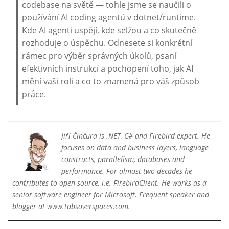
codebase na světě — tohle jsme se naučili o
používání AI coding agentů v dotnet/runtime.
Kde AI agenti uspějí, kde selžou a co skutečně
rozhoduje o úspěchu. Odnesete si konkrétní
rámec pro výběr správných úkolů, psaní
efektivních instrukcí a pochopení toho, jak AI
mění vaši roli a co to znamená pro váš způsob
práce.
Jiří Činčura is .NET, C# and Firebird expert. He
focuses on data and business layers, language
constructs, parallelism, databases and
performance. For almost two decades he
contributes to open-source, i.e. FirebirdClient. He works as a
senior software engineer for Microsoft. Frequent speaker and
blogger at www.tabsoverspaces.com.