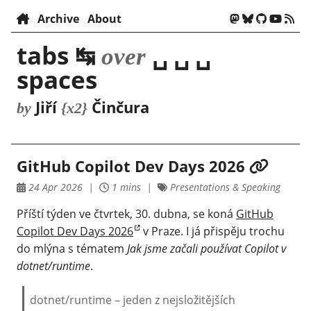
Archive
About
tabs ↹
␣ ␣ ␣
over
spaces
Jiří
Činčura
by
{x2}
GitHub Copilot Dev Days 2026
24 Apr 2026
1 mins
Presentations & Speaking
Příští týden ve čtvrtek, 30. dubna, se koná
GitHub
Copilot Dev Days 2026
v Praze. I já přispěju trochu
do mlýna s tématem
Jak jsme začali používat Copilot v
dotnet/runtime
.
dotnet/runtime – jeden z nejsložitějších