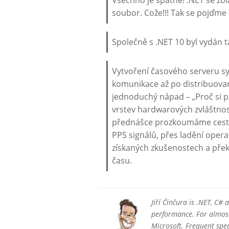
soubor. Cože!!! Tak se pojďme n
Společně s .NET 10 byl vydán t
Vytvoření časového serveru s
komunikace až po distribuovan
jednoduchý nápad – „Proč si p
vrstev hardwarových zvláštnos
přednášce prozkoumáme cestu 
PPS signálů, přes ladění opera
získaných zkušenostech a překv
času.
Jiří Činčura is .NET, C#
performance. For almost 
Microsoft. Frequent sp