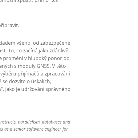
řipravit.
ákladem všeho, od zabezpečené
. To, co začíná jako zdánlivě
hle promění v hluboký ponor do
jených s moduly GNSS. V této
ýběru přijímačů a zpracování
 se dozvíte o úskalích,
m“, jako je udržování správného
onstructs, parallelism, databases and
s as a senior software engineer for