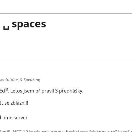
 ␣ spaces
sentations & Speaking
Ed
. Letos jsem připravil 3 přednášky.
 se zbláznil!
d time server
áznil! .NET 10 bude mít novou funkci pro “dotnet run” která 