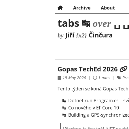
Archive
About
tabs ↹
␣ ␣
over
Jiří
Činčura
by
{x2}
Gopas TechEd 2026
19 May 2026
1 mins
Pre
Tento týden se koná
Gopas Tech
Dotnet run Program.cs – svět
Co nového v EF Core 10
Building a GPS-synchronize
Všechno je špatně! .NET se zbl