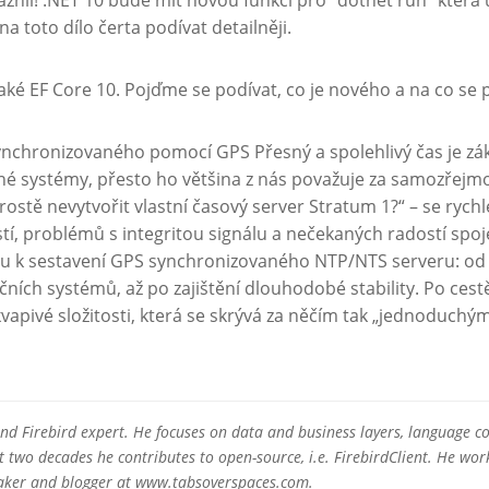
a toto dílo čerta podívat detailněji.
aké EF Core 10. Pojďme se podívat, co je nového a na co se p
ynchronizovaného pomocí GPS Přesný a spolehlivý čas je z
é systémy, přesto ho většina z nás považuje za samozřejmost
rostě nevytvořit vlastní časový server Stratum 1?“ – se ryc
tí, problémů s integritou signálu a nečekaných radostí spo
k sestavení GPS synchronizovaného NTP/NTS serveru: od v
čních systémů, až po zajištění dlouhodobé stability. Po cestě
apivé složitosti, která se skrývá za něčím tak „jednoduchý
 and Firebird expert. He focuses on data and business layers, language c
two decades he contributes to open-source, i.e. FirebirdClient. He work
eaker and blogger at www.tabsoverspaces.com.