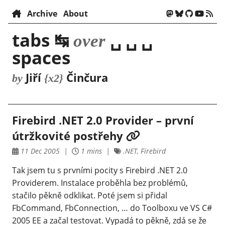
Archive
About
tabs ↹
␣ ␣ ␣
over
spaces
Jiří
Činčura
by
{x2}
Firebird .NET 2.0 Provider – první
útržkovité postřehy
11 Dec 2005
1 mins
.NET, Firebird
Tak jsem tu s prvními pocity s Firebird .NET 2.0
Providerem. Instalace proběhla bez problémů,
stačilo pěkně odklikat. Poté jsem si přidal
FbCommand, FbConnection, … do Toolboxu ve VS C#
2005 EE a začal testovat. Vypadá to pěkně, zdá se že