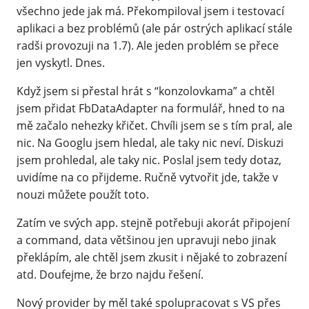
všechno jede jak má. Překompiloval jsem i testovací
aplikaci a bez problémů (ale pár ostrých aplikací stále
radši provozuji na 1.7). Ale jeden problém se přece
jen vyskytl. Dnes.
Když jsem si přestal hrát s “konzolovkama” a chtěl
jsem přidat FbDataAdapter na formulář, hned to na
mě začalo nehezky křičet. Chvíli jsem se s tím pral, ale
nic. Na Googlu jsem hledal, ale taky nic neví. Diskuzi
jsem prohledal, ale taky nic. Poslal jsem tedy dotaz,
uvidíme na co přijdeme. Ručně vytvořit jde, takže v
nouzi můžete použít toto.
Zatím ve svých app. stejně potřebuji akorát připojení
a command, data většinou jen upravuji nebo jinak
překlápím, ale chtěl jsem zkusit i nějaké to zobrazení
atd. Doufejme, že brzo najdu řešení.
Nový provider by měl také spolupracovat s VS přes